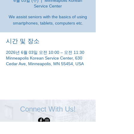
6월 03일 (수)
  |  
Minneapolis Korean
Service Center
We assist seniors with the basics of using
smartphones, tablets, computers etc.
시간 및 장소
2026년 6월 03일 오전 10:00 – 오전 11:30
Minneapolis Korean Service Center, 630
Cedar Ave, Minneapolis, MN 55454, USA
Connect With Us!
Minneapolis