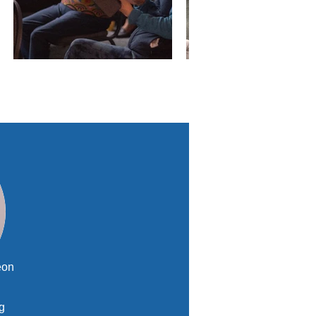
on​
g