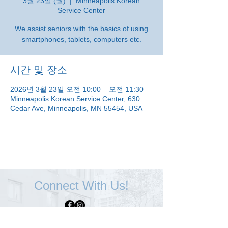
3월 23일 (월)
  |  
Minneapolis Korean
Service Center
We assist seniors with the basics of using
smartphones, tablets, computers etc.
시간 및 장소
2026년 3월 23일 오전 10:00 – 오전 11:30
Minneapolis Korean Service Center, 630
Cedar Ave, Minneapolis, MN 55454, USA
Connect With Us!
Minneapolis