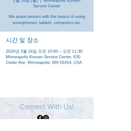
2월 16일 (월)
  |  
Minneapolis Korean
Service Center
We assist seniors with the basics of using
smartphones, tablets, computers etc.
시간 및 장소
2026년 2월 16일 오전 10:00 – 오전 11:30
Minneapolis Korean Service Center, 630
Cedar Ave, Minneapolis, MN 55454, USA
Connect With Us!
Minneapolis