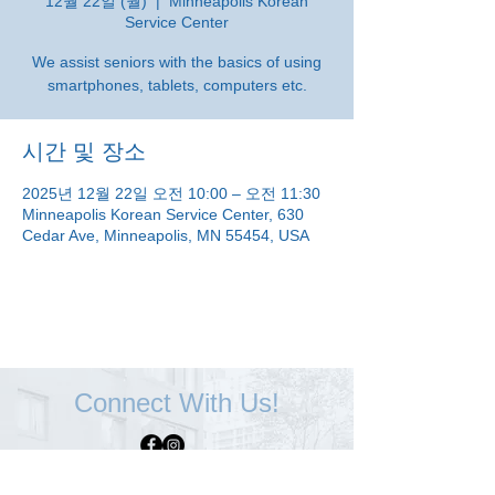
12월 22일 (월)
  |  
Minneapolis Korean
Service Center
We assist seniors with the basics of using
smartphones, tablets, computers etc.
시간 및 장소
2025년 12월 22일 오전 10:00 – 오전 11:30
Minneapolis Korean Service Center, 630
Cedar Ave, Minneapolis, MN 55454, USA
Connect With Us!
Minneapolis