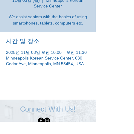
11월 03일 (월)
  |  
Minneapolis Korean
Service Center
We assist seniors with the basics of using
smartphones, tablets, computers etc.
시간 및 장소
2025년 11월 03일 오전 10:00 – 오전 11:30
Minneapolis Korean Service Center, 630
Cedar Ave, Minneapolis, MN 55454, USA
Connect With Us!
Minneapolis