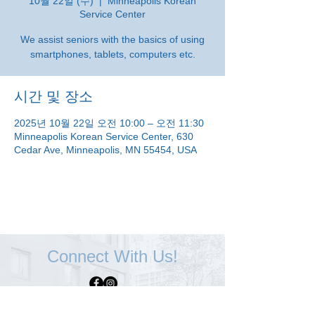
10월 22일 (수)
  |  
Minneapolis Korean
Service Center
We assist seniors with the basics of using
smartphones, tablets, computers etc.
시간 및 장소
2025년 10월 22일 오전 10:00 – 오전 11:30
Minneapolis Korean Service Center, 630
Cedar Ave, Minneapolis, MN 55454, USA
Connect With Us!
Minneapolis