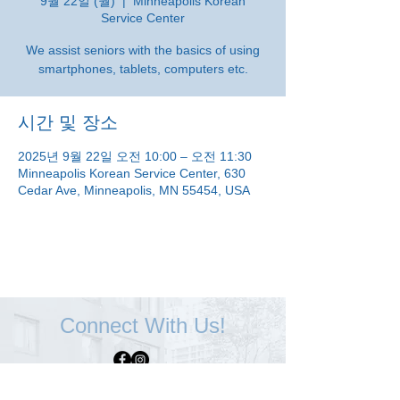
9월 22일 (월)
  |  
Minneapolis Korean
Service Center
We assist seniors with the basics of using
smartphones, tablets, computers etc.
시간 및 장소
2025년 9월 22일 오전 10:00 – 오전 11:30
Minneapolis Korean Service Center, 630
Cedar Ave, Minneapolis, MN 55454, USA
Connect With Us!
Minneapolis