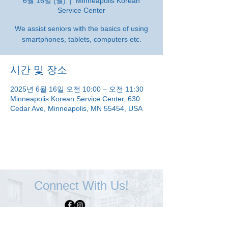
6월 16일 (월)
  |  
Minneapolis Korean
Service Center
We assist seniors with the basics of using
smartphones, tablets, computers etc.
시간 및 장소
2025년 6월 16일 오전 10:00 – 오전 11:30
Minneapolis Korean Service Center, 630
Cedar Ave, Minneapolis, MN 55454, USA
Connect With Us!
Minneapolis