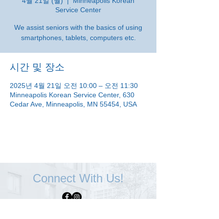
4월 21일 (월)
  |  
Minneapolis Korean
Service Center
We assist seniors with the basics of using
smartphones, tablets, computers etc.
시간 및 장소
2025년 4월 21일 오전 10:00 – 오전 11:30
Minneapolis Korean Service Center, 630
Cedar Ave, Minneapolis, MN 55454, USA
Connect With Us!
Minneapolis