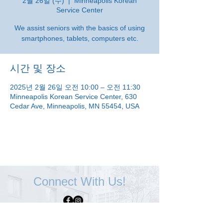
2월 26일 (수)
  |  
Minneapolis Korean
Service Center
We assist seniors with the basics of using
smartphones, tablets, computers etc.
시간 및 장소
2025년 2월 26일 오전 10:00 – 오전 11:30
Minneapolis Korean Service Center, 630
Cedar Ave, Minneapolis, MN 55454, USA
Connect With Us!
Minneapolis