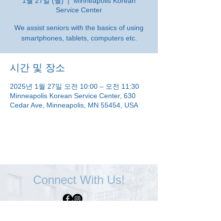
1월 27일 (월)
  |  
Minneapolis Korean
Service Center
We assist seniors with the basics of using
smartphones, tablets, computers etc.
시간 및 장소
2025년 1월 27일 오전 10:00 – 오전 11:30
Minneapolis Korean Service Center, 630
Cedar Ave, Minneapolis, MN 55454, USA
Connect With Us!
Minneapolis