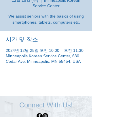
12월 25일 (수)
  |  
Minneapolis Korean
Service Center
We assist seniors with the basics of using
smartphones, tablets, computers etc.
시간 및 장소
2024년 12월 25일 오전 10:00 – 오전 11:30
Minneapolis Korean Service Center, 630
Cedar Ave, Minneapolis, MN 55454, USA
Connect With Us!
Minneapolis