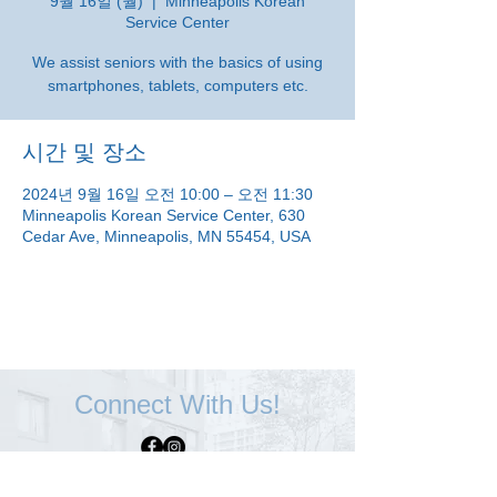
9월 16일 (월)
  |  
Minneapolis Korean
Service Center
We assist seniors with the basics of using
smartphones, tablets, computers etc.
시간 및 장소
2024년 9월 16일 오전 10:00 – 오전 11:30
Minneapolis Korean Service Center, 630
Cedar Ave, Minneapolis, MN 55454, USA
Connect With Us!
Minneapolis