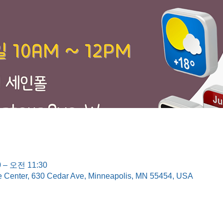
 – 오전 11:30
e Center, 630 Cedar Ave, Minneapolis, MN 55454, USA