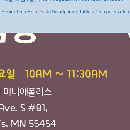
Senior Tech Help Desk (Smartphone, Tablets, Computers etc.)