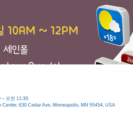
 – 오전 11:30
e Center, 630 Cedar Ave, Minneapolis, MN 55454, USA