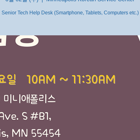
Senior Tech Help Desk (Smartphone, Tablets, Computers etc.)