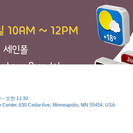
 – 오전 11:30
e Center, 630 Cedar Ave, Minneapolis, MN 55454, USA