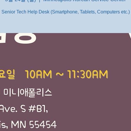
Senior Tech Help Desk (Smartphone, Tablets, Computers etc.)