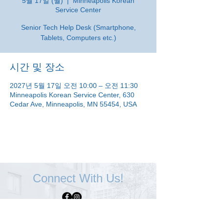
5월 17일 (월)
  |  
Minneapolis Korean
Service Center
Senior Tech Help Desk (Smartphone,
Tablets, Computers etc.)
시간 및 장소
2027년 5월 17일 오전 10:00 – 오전 11:30
Minneapolis Korean Service Center, 630
Cedar Ave, Minneapolis, MN 55454, USA
Connect With Us!
Minneapolis