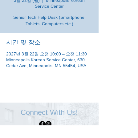
3월 22일 (월)
  |  
Minneapolis Korean
Service Center
Senior Tech Help Desk (Smartphone,
Tablets, Computers etc.)
시간 및 장소
2027년 3월 22일 오전 10:00 – 오전 11:30
Minneapolis Korean Service Center, 630
Cedar Ave, Minneapolis, MN 55454, USA
Connect With Us!
Minneapolis