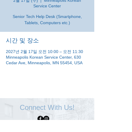
2월 17일 (수)
  |  
Minneapolis Korean
Service Center
Senior Tech Help Desk (Smartphone,
Tablets, Computers etc.)
시간 및 장소
2027년 2월 17일 오전 10:00 – 오전 11:30
Minneapolis Korean Service Center, 630
Cedar Ave, Minneapolis, MN 55454, USA
Connect With Us!
Minneapolis