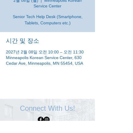
2월 08일 (월)
  |  
Minneapolis Korean
Service Center
Senior Tech Help Desk (Smartphone,
Tablets, Computers etc.)
시간 및 장소
2027년 2월 08일 오전 10:00 – 오전 11:30
Minneapolis Korean Service Center, 630
Cedar Ave, Minneapolis, MN 55454, USA
Connect With Us!
Minneapolis