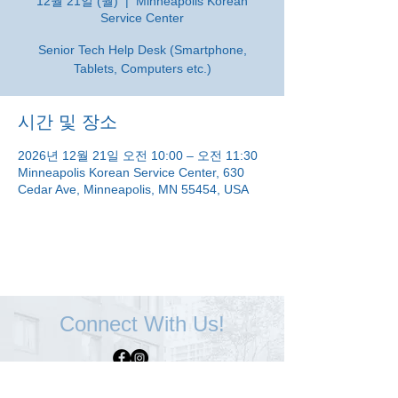
12월 21일 (월)
  |  
Minneapolis Korean
Service Center
Senior Tech Help Desk (Smartphone,
Tablets, Computers etc.)
시간 및 장소
2026년 12월 21일 오전 10:00 – 오전 11:30
Minneapolis Korean Service Center, 630
Cedar Ave, Minneapolis, MN 55454, USA
Connect With Us!
Minneapolis