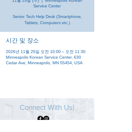
11월 25일 (수)
  |  
Minneapolis Korean
Service Center
Senior Tech Help Desk (Smartphone,
Tablets, Computers etc.)
시간 및 장소
2026년 11월 25일 오전 10:00 – 오전 11:30
Minneapolis Korean Service Center, 630
Cedar Ave, Minneapolis, MN 55454, USA
Connect With Us!
Minneapolis