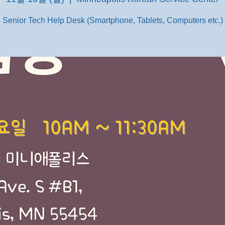
Senior Tech Help Desk (Smartphone, Tablets, Computers etc.)