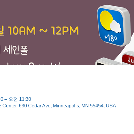
0 – 오전 11:30
e Center, 630 Cedar Ave, Minneapolis, MN 55454, USA