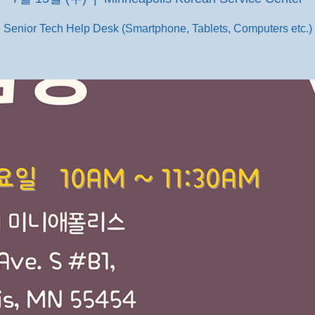
Senior Tech Help Desk (Smartphone, Tablets, Computers etc.)