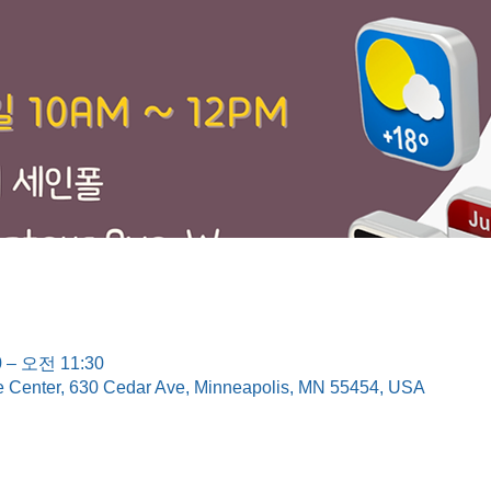
 – 오전 11:30
e Center, 630 Cedar Ave, Minneapolis, MN 55454, USA