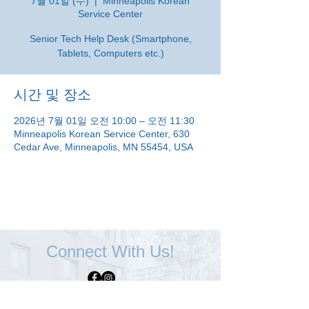
7월 01일 (수)
  |  
Minneapolis Korean
Service Center
Senior Tech Help Desk (Smartphone,
Tablets, Computers etc.)
시간 및 장소
2026년 7월 01일 오전 10:00 – 오전 11:30
Minneapolis Korean Service Center, 630
Cedar Ave, Minneapolis, MN 55454, USA
Connect With Us!
Minneapolis