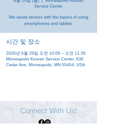
6월 29일 (월)
  |  
Minneapolis Korean
Service Center
We assist seniors with the basics of using
smartphones and tablets.
시간 및 장소
2026년 6월 29일 오전 10:00 – 오전 11:30
Minneapolis Korean Service Center, 630
Cedar Ave, Minneapolis, MN 55454, USA
Connect With Us!
Minneapolis