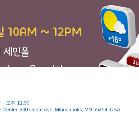
 – 오전 11:30
e Center, 630 Cedar Ave, Minneapolis, MN 55454, USA