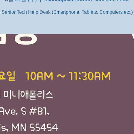
Senior Tech Help Desk (Smartphone, Tablets, Computers etc.)