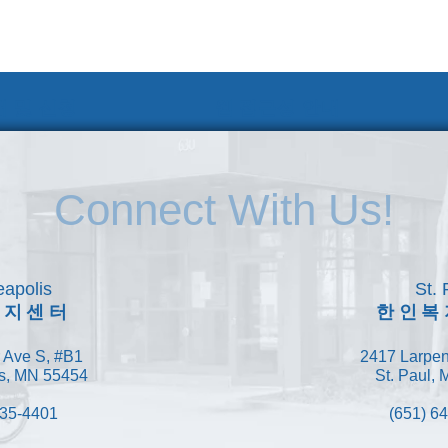
 및 신청
웹 접근성 안내
Connect With Us!
apolis
St. 
복지센터
한인복
 Ave S, #B1
2417 Larpen
s, MN 55454
St. Paul,
335-4401
(651) 6