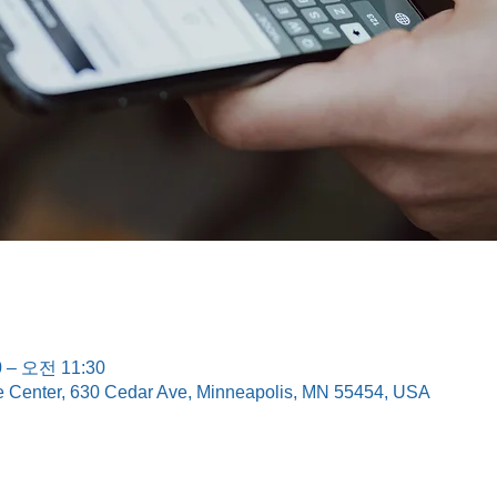
 – 오전 11:30
e Center, 630 Cedar Ave, Minneapolis, MN 55454, USA