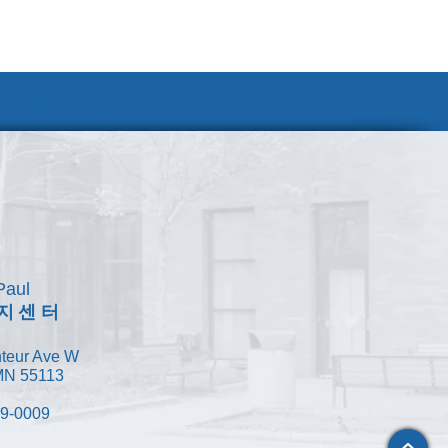
채용 안내
Paul
지센터
teur Ave W
 MN 55113
49-0009