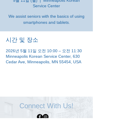
5월 11일 (월)
  |  
Minneapolis Korean
Service Center
We assist seniors with the basics of using
smartphones and tablets.
시간 및 장소
2026년 5월 11일 오전 10:00 – 오전 11:30
Minneapolis Korean Service Center, 630
Cedar Ave, Minneapolis, MN 55454, USA
Connect With Us!
Minneapolis