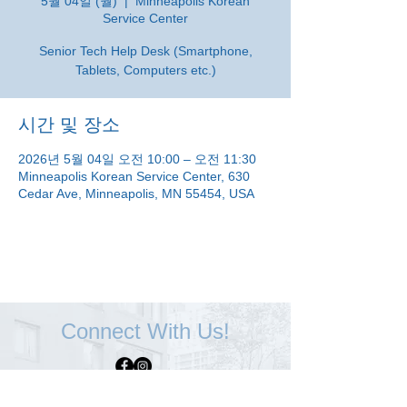
5월 04일 (월)
  |  
Minneapolis Korean
Service Center
Senior Tech Help Desk (Smartphone,
Tablets, Computers etc.)
시간 및 장소
2026년 5월 04일 오전 10:00 – 오전 11:30
Minneapolis Korean Service Center, 630
Cedar Ave, Minneapolis, MN 55454, USA
Connect With Us!
Minneapolis