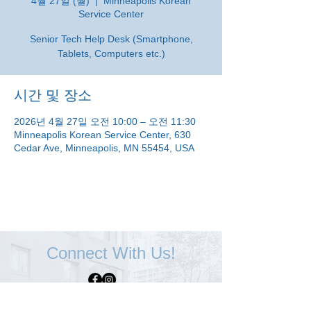
4월 27일 (월)
  |  
Minneapolis Korean
Service Center
Senior Tech Help Desk (Smartphone,
Tablets, Computers etc.)
시간 및 장소
2026년 4월 27일 오전 10:00 – 오전 11:30
Minneapolis Korean Service Center, 630
Cedar Ave, Minneapolis, MN 55454, USA
Connect With Us!
Minneapolis