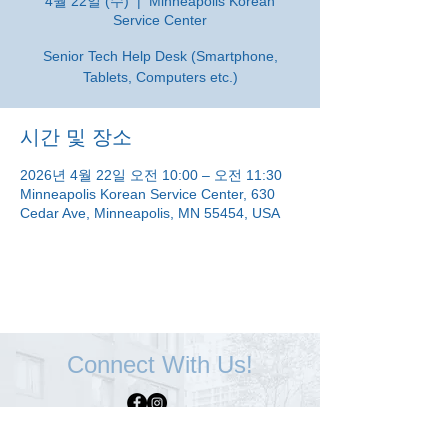
4월 22일 (수)
  |  
Minneapolis Korean
Service Center
Senior Tech Help Desk (Smartphone,
Tablets, Computers etc.)
시간 및 장소
2026년 4월 22일 오전 10:00 – 오전 11:30
Minneapolis Korean Service Center, 630
Cedar Ave, Minneapolis, MN 55454, USA
Connect With Us!
Minneapolis