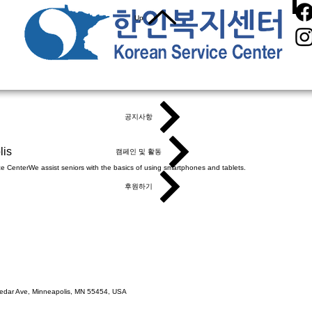
Up
공지사항
lis
캠페인 및 활동
ce Center
We assist seniors with the basics of using smartphones and tablets.
후원하기
Cedar Ave, Minneapolis, MN 55454, USA