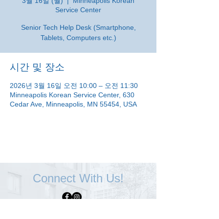
3월 16일 (월)
  |  
Minneapolis Korean
Service Center
Senior Tech Help Desk (Smartphone,
Tablets, Computers etc.)
시간 및 장소
2026년 3월 16일 오전 10:00 – 오전 11:30
Minneapolis Korean Service Center, 630
Cedar Ave, Minneapolis, MN 55454, USA
Connect With Us!
Minneapolis