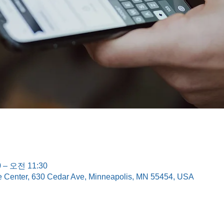
 – 오전 11:30
e Center, 630 Cedar Ave, Minneapolis, MN 55454, USA