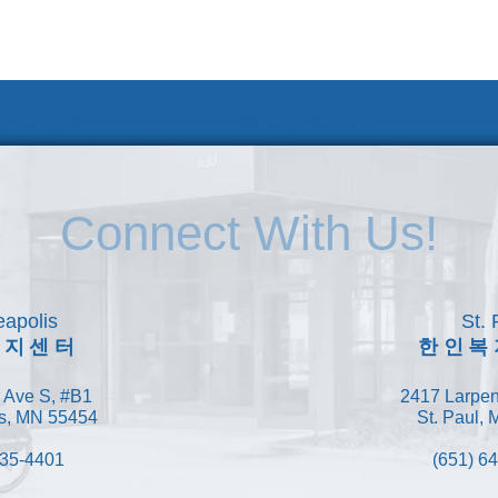
 및 신청
웹 접근성 안내
Connect With Us!
apolis
St. 
복지센터
한인복
 Ave S, #B1
2417 Larpen
s, MN 55454
St. Paul,
335-4401
(651) 6