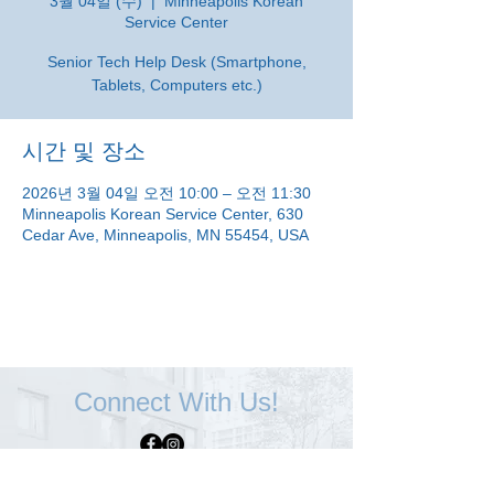
3월 04일 (수)
  |  
Minneapolis Korean
Service Center
Senior Tech Help Desk (Smartphone,
Tablets, Computers etc.)
시간 및 장소
2026년 3월 04일 오전 10:00 – 오전 11:30
Minneapolis Korean Service Center, 630
Cedar Ave, Minneapolis, MN 55454, USA
Connect With Us!
Minneapolis