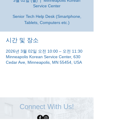
3월 02일 (월)
  |  
Minneapolis Korean
Service Center
Senior Tech Help Desk (Smartphone,
Tablets, Computers etc.)
시간 및 장소
2026년 3월 02일 오전 10:00 – 오전 11:30
Minneapolis Korean Service Center, 630
Cedar Ave, Minneapolis, MN 55454, USA
Connect With Us!
Minneapolis