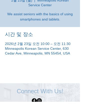
2월 23일 (월)
  |  
Minneapolis Korean
Service Center
We assist seniors with the basics of using
smartphones and tablets.
시간 및 장소
2026년 2월 23일 오전 10:00 – 오전 11:30
Minneapolis Korean Service Center, 630
Cedar Ave, Minneapolis, MN 55454, USA
Connect With Us!
Minneapolis