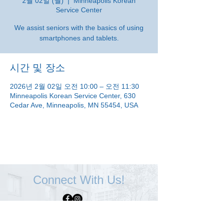
2월 02일 (월)
  |  
Minneapolis Korean
Service Center
We assist seniors with the basics of using
smartphones and tablets.
시간 및 장소
2026년 2월 02일 오전 10:00 – 오전 11:30
Minneapolis Korean Service Center, 630
Cedar Ave, Minneapolis, MN 55454, USA
Connect With Us!
Minneapolis