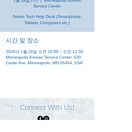
1월 28일 (수)
  |  
Minneapolis Korean
Service Center
Senior Tech Help Desk (Smartphone,
Tablets, Computers etc.)
시간 및 장소
2026년 1월 28일 오전 10:00 – 오전 11:30
Minneapolis Korean Service Center, 630
Cedar Ave, Minneapolis, MN 55454, USA
Connect With Us!
Minneapolis