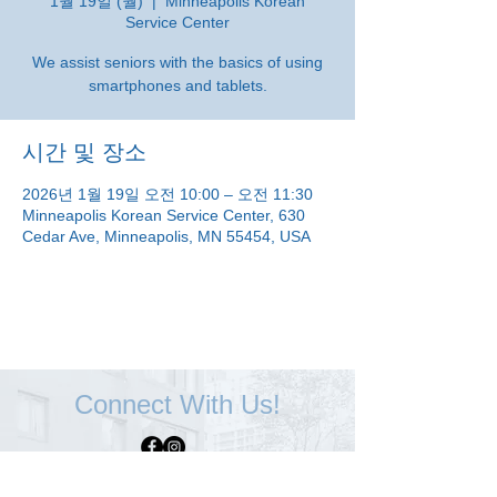
1월 19일 (월)
  |  
Minneapolis Korean
Service Center
We assist seniors with the basics of using
smartphones and tablets.
시간 및 장소
2026년 1월 19일 오전 10:00 – 오전 11:30
Minneapolis Korean Service Center, 630
Cedar Ave, Minneapolis, MN 55454, USA
Connect With Us!
Minneapolis