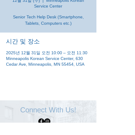
12월 31일 (수)
  |  
Minneapolis Korean
Service Center
Senior Tech Help Desk (Smartphone,
Tablets, Computers etc.)
시간 및 장소
2025년 12월 31일 오전 10:00 – 오전 11:30
Minneapolis Korean Service Center, 630
Cedar Ave, Minneapolis, MN 55454, USA
Connect With Us!
Minneapolis