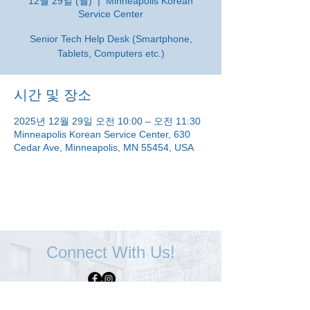
12월 29일 (월)
  |  
Minneapolis Korean
Service Center
Senior Tech Help Desk (Smartphone,
Tablets, Computers etc.)
시간 및 장소
2025년 12월 29일 오전 10:00 – 오전 11:30
Minneapolis Korean Service Center, 630
Cedar Ave, Minneapolis, MN 55454, USA
Connect With Us!
Minneapolis