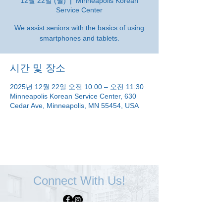
12월 22일 (월)
  |  
Minneapolis Korean
Service Center
We assist seniors with the basics of using
smartphones and tablets.
시간 및 장소
2025년 12월 22일 오전 10:00 – 오전 11:30
Minneapolis Korean Service Center, 630
Cedar Ave, Minneapolis, MN 55454, USA
Connect With Us!
Minneapolis