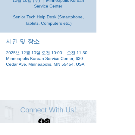
12월 10일 (수)
  |  
Minneapolis Korean
Service Center
Senior Tech Help Desk (Smartphone,
Tablets, Computers etc.)
시간 및 장소
2025년 12월 10일 오전 10:00 – 오전 11:30
Minneapolis Korean Service Center, 630
Cedar Ave, Minneapolis, MN 55454, USA
Connect With Us!
Minneapolis