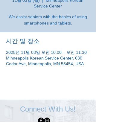
11월 03일 (월)
  |  
Minneapolis Korean
Service Center
We assist seniors with the basics of using
smartphones and tablets.
시간 및 장소
2025년 11월 03일 오전 10:00 – 오전 11:30
Minneapolis Korean Service Center, 630
Cedar Ave, Minneapolis, MN 55454, USA
Connect With Us!
Minneapolis