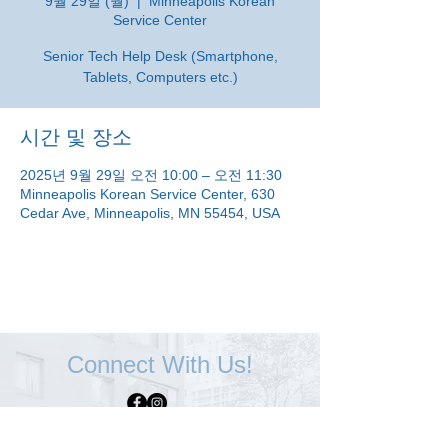
9월 29일 (월)
  |  
Minneapolis Korean
Service Center
Senior Tech Help Desk (Smartphone,
Tablets, Computers etc.)
시간 및 장소
2025년 9월 29일 오전 10:00 – 오전 11:30
Minneapolis Korean Service Center, 630
Cedar Ave, Minneapolis, MN 55454, USA
Connect With Us!
Minneapolis