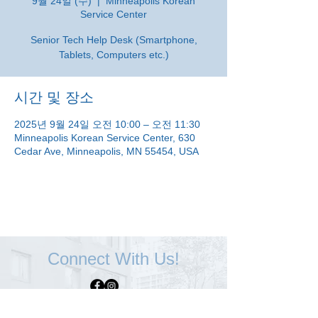
9월 24일 (수)
  |  
Minneapolis Korean
Service Center
Senior Tech Help Desk (Smartphone,
Tablets, Computers etc.)
시간 및 장소
2025년 9월 24일 오전 10:00 – 오전 11:30
Minneapolis Korean Service Center, 630
Cedar Ave, Minneapolis, MN 55454, USA
Connect With Us!
Minneapolis