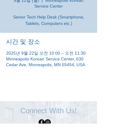
9월 22일 (월)
  |  
Minneapolis Korean
Service Center
Senior Tech Help Desk (Smartphone,
Tablets, Computers etc.)
시간 및 장소
2025년 9월 22일 오전 10:00 – 오전 11:30
Minneapolis Korean Service Center, 630
Cedar Ave, Minneapolis, MN 55454, USA
Connect With Us!
Minneapolis